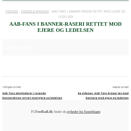
FORSIDE
FODBOLD NYHEDER
AAB-FANS I BANNER-RASERI RETTET MOD EJERE OG
LEDELSEN
AAB-FANS I BANNER-RASERI RETTET MOD
EJERE OG LEDELSEN
24. MAJ 2025
FODBOLD NYHEDER
Tidligere artikel
Næste artikel
AaB-fans eksploderer i rasende
Se videoen: AaB-fans brager løs med
banneraktion rettet mod ejere og ledelsen
bannere mod ejere og ledelsen
På
Feedball.dk
finder du
nyheder fra Superligaen