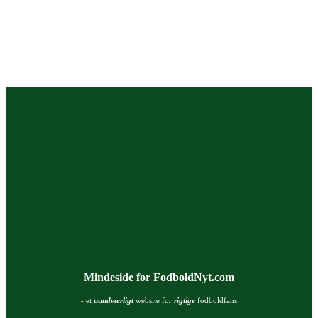
Mindeside for FodboldNyt.com
- et
uundværligt
website for
rigtige
fodboldfans