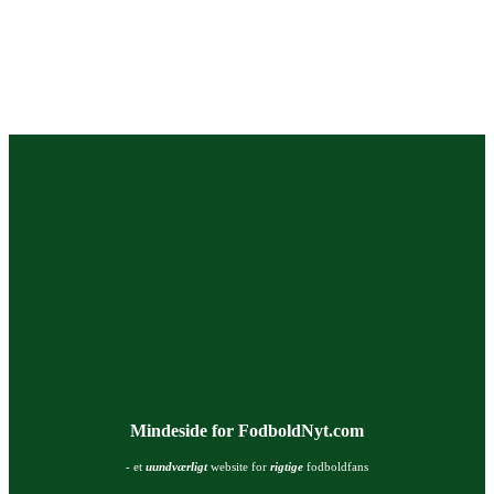
Mindeside for FodboldNyt.com
- et
uundværligt
website for
rigtige
fodboldfans