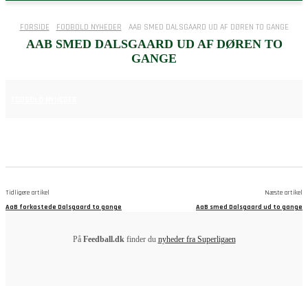
FORSIDE
FODBOLD NYHEDER
AAB SMED DALSGAARD UD AF DØREN TO GANGE
AAB SMED DALSGAARD UD AF DØREN TO
GANGE
16. APRIL 2025
FODBOLD NYHEDER
Tidligere artikel
Næste artikel
AaB forkastede Dalsgaard to gange
AaB smed Dalsgaard ud to gange
På
Feedball.dk
finder du
nyheder fra Superligaen