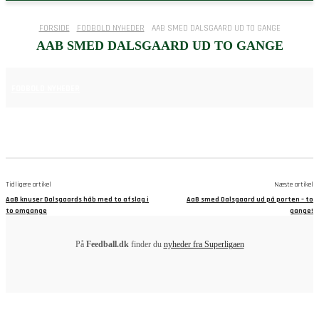
FORSIDE
FODBOLD NYHEDER
AAB SMED DALSGAARD UD TO GANGE
AAB SMED DALSGAARD UD TO GANGE
16. APRIL 2025
FODBOLD NYHEDER
Tidligere artikel
Næste artikel
AaB knuser Dalsgaards håb med to afslag i
AaB smed Dalsgaard ud på porten – to
to omgange
gange!
På
Feedball.dk
finder du
nyheder fra Superligaen