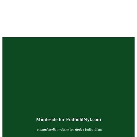
Mindeside for FodboldNyt.com
- et
uundværligt
website for
rigtige
fodboldfans