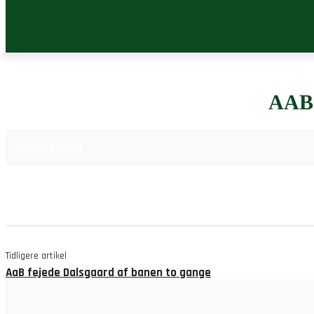
AAB
16. APRIL 2025
FODBOLD NYHEDER
Tidligere artikel
AaB fejede Dalsgaard af banen to gange