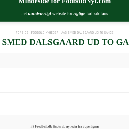
Mindeside for FodboldNyt.com
- et
uundværligt
website for
rigtige
fodboldfans
FORSIDE
FODBOLD NYHEDER
AAB SMED DALSGAARD UD TO GANGE
 SMED DALSGAARD UD TO G
På
Feedball.dk
finder du
nyheder fra Superligaen