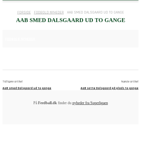
FORSIDE
FODBOLD NYHEDER
AAB SMED DALSGAARD UD TO GANGE
AAB SMED DALSGAARD UD TO GANGE
16. APRIL 2025
FODBOLD NYHEDER
Tidligere artikel
Næste artikel
AaB smed Dalsgaard ud to gange
AaB satte Dalsgaard på plads to gange
På
Feedball.dk
finder du
nyheder fra Superligaen