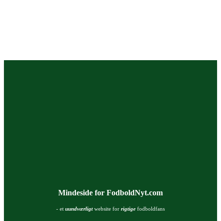
Mindeside for FodboldNyt.com
- et
uundværligt
website for
rigtige
fodboldfans