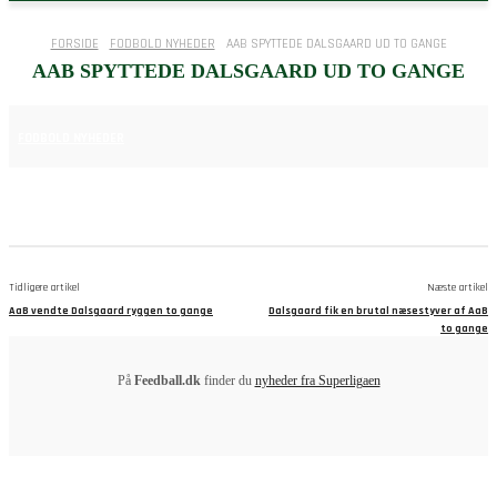
FORSIDE
FODBOLD NYHEDER
AAB SPYTTEDE DALSGAARD UD TO GANGE
AAB SPYTTEDE DALSGAARD UD TO GANGE
16. APRIL 2025
FODBOLD NYHEDER
Tidligere artikel
Næste artikel
AaB vendte Dalsgaard ryggen to gange
Dalsgaard fik en brutal næsestyver af AaB
to gange
På
Feedball.dk
finder du
nyheder fra Superligaen