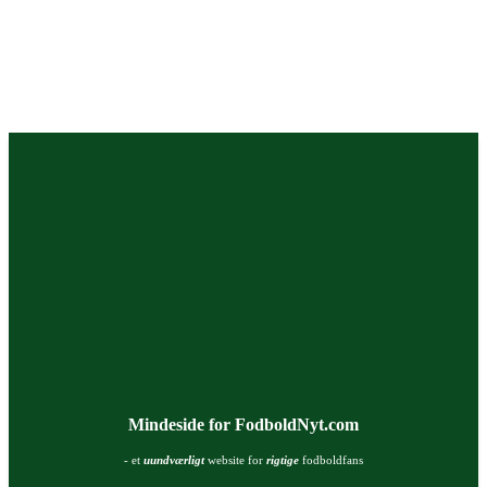
Mindeside for FodboldNyt.com
- et
uundværligt
website for
rigtige
fodboldfans