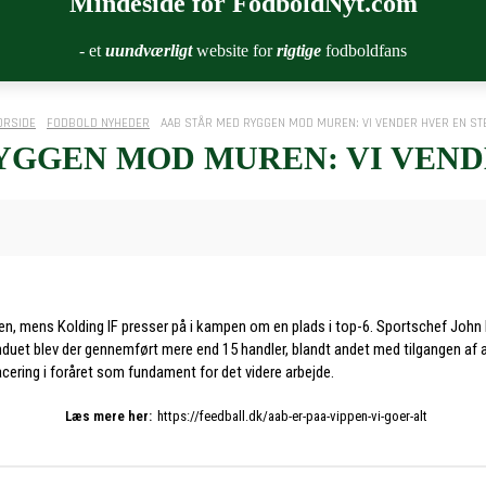
Mindeside for FodboldNyt.com
- et
uundværligt
website for
rigtige
fodboldfans
ORSIDE
FODBOLD NYHEDER
AAB STÅR MED RYGGEN MOD MUREN: VI VENDER HVER EN ST
YGGEN MOD MUREN: VI VEND
dsen, mens Kolding IF presser på i kampen om en plads i top-6. Sportschef Joh
rvinduet blev der gennemført mere end 15 handler, blandt andet med tilgangen 
cering i foråret som fundament for det videre arbejde.
Læs mere her:
https://feedball.dk/aab-er-paa-vippen-vi-goer-alt