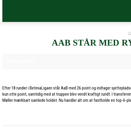
F
AAB STÅR MED R
9. DECEMBER 2025
FODBOLD NYHEDER
Efter 18 runder i BetiniaLigaen står AaB med 26 point og indtager sjettepla
kun otte point, samtidig med at truppen blev vendt kraftigt rundt. I transfe
Møller mærkbart samlede holdet. Nu handler alt om at fastholde en top-6-pla