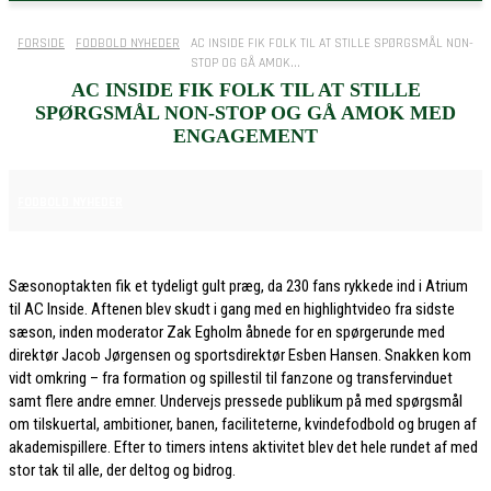
FORSIDE
FODBOLD NYHEDER
AC INSIDE FIK FOLK TIL AT STILLE SPØRGSMÅL NON-
STOP OG GÅ AMOK...
AC INSIDE FIK FOLK TIL AT STILLE
SPØRGSMÅL NON-STOP OG GÅ AMOK MED
ENGAGEMENT
21. JANUAR 2026
FODBOLD NYHEDER
Sæsonoptakten fik et tydeligt gult præg, da 230 fans rykkede ind i Atrium
til AC Inside. Aftenen blev skudt i gang med en highlightvideo fra sidste
sæson, inden moderator Zak Egholm åbnede for en spørgerunde med
direktør Jacob Jørgensen og sportsdirektør Esben Hansen. Snakken kom
vidt omkring – fra formation og spillestil til fanzone og transfervinduet
samt flere andre emner. Undervejs pressede publikum på med spørgsmål
om tilskuertal, ambitioner, banen, faciliteterne, kvindefodbold og brugen af
akademispillere. Efter to timers intens aktivitet blev det hele rundet af med
stor tak til alle, der deltog og bidrog.