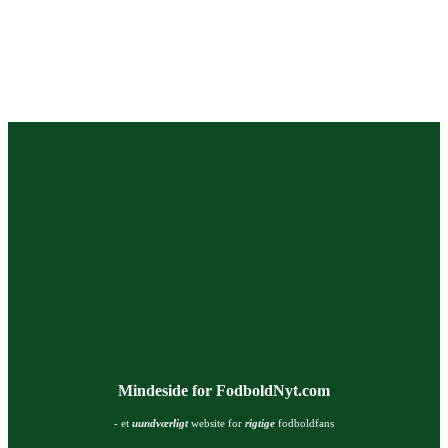
Mindeside for FodboldNyt.com
- et
uundværligt
website for
rigtige
fodboldfans