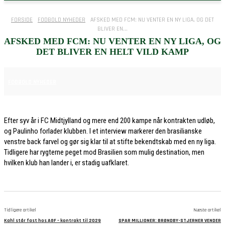
FORSIDE
FODBOLD NYHEDER
AFSKED MED FCM: NU VENTER EN NY LIGA, OG DET
BLIVER EN...
AFSKED MED FCM: NU VENTER EN NY LIGA, OG
DET BLIVER EN HELT VILD KAMP
30. MAJ 2026
FODBOLD NYHEDER
Efter syv år i FC Midtjylland og mere end 200 kampe når kontrakten udløb,
og Paulinho forlader klubben. I et interview markerer den brasilianske
venstre back farvel og gør sig klar til at stifte bekendtskab med en ny liga.
Tidligere har rygterne peget mod Brasilien som mulig destination, men
hvilken klub han lander i, er stadig uafklaret.
Tidligere artikel
Næste artikel
Kahl står fast hos AGF – kontrakt til 2029
SPAR MILLIONER: BRØNDBY-STJERNER VENDER