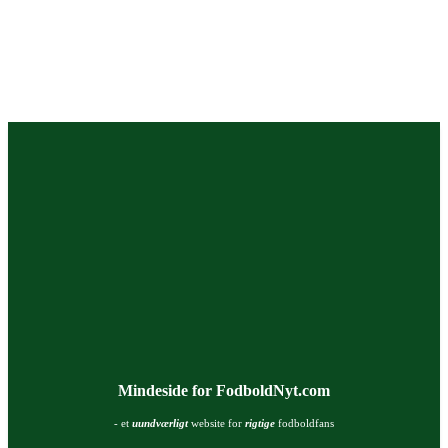
Mindeside for FodboldNyt.com
- et
uundværligt
website for
rigtige
fodboldfans