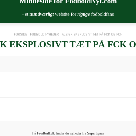
Mindeside for FodboldNyt.com
- et
uundværligt
website for
rigtige
fodboldfans
FORSIDE
FODBOLD NYHEDER
ALBÆK EKSPLOSIVT TÆT PÅ FCK OG FCN
K EKSPLOSIVT TÆT PÅ FCK O
På
Feedball.dk
finder du
nyheder fra Superligaen