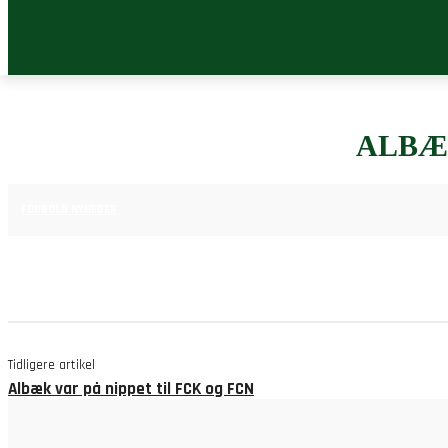
ALBÆ
15. APRIL 2025
FODBOLD NYHEDER
Tidligere artikel
Albæk var på nippet til FCK og FCN