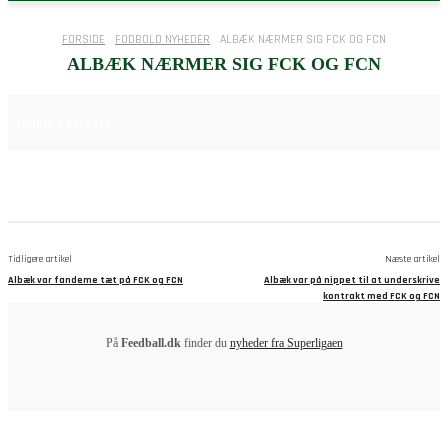
FORSIDE
FODBOLD NYHEDER
ALBÆK NÆRMER SIG FCK OG FCN
ALBÆK NÆRMER SIG FCK OG FCN
15. APRIL 2025
FODBOLD NYHEDER
Tidligere artikel
Næste artikel
Albæk var fandeme tæt på FCK og FCN
Albæk var på nippet til at underskrive
kontrakt med FCK og FCN
På
Feedball.dk
finder du
nyheder fra Superligaen