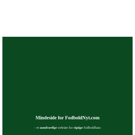
Mindeside for FodboldNyt.com
- et
uundværligt
website for
rigtige
fodboldfans