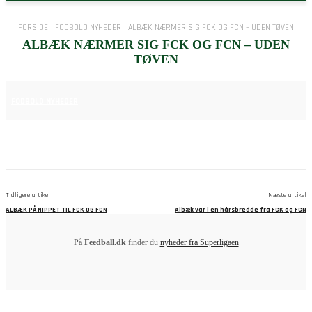
FORSIDE
FODBOLD NYHEDER
ALBÆK NÆRMER SIG FCK OG FCN – UDEN TØVEN
ALBÆK NÆRMER SIG FCK OG FCN – UDEN
TØVEN
15. APRIL 2025
FODBOLD NYHEDER
Tidligere artikel
Næste artikel
ALBÆK PÅ NIPPET TIL FCK OG FCN
Albæk var i en hårsbredde fra FCK og FCN
På
Feedball.dk
finder du
nyheder fra Superligaen