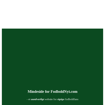
Mindeside for FodboldNyt.com
- et
uundværligt
website for
rigtige
fodboldfans