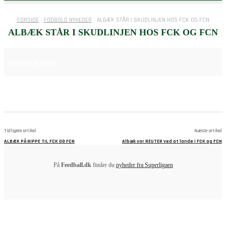
FORSIDE
FODBOLD NYHEDER
ALBÆK STÅR I SKUDLINJEN HOS FCK OG FCN
ALBÆK STÅR I SKUDLINJEN HOS FCK OG FCN
15. APRIL 2025
FODBOLD NYHEDER
Tidligere artikel
Næste artikel
ALBÆK PÅ NIPPE TIL FCK OG FCN
Albæk var REUTER ved at lande i FCK og FCN
På
Feedball.dk
finder du
nyheder fra Superligaen