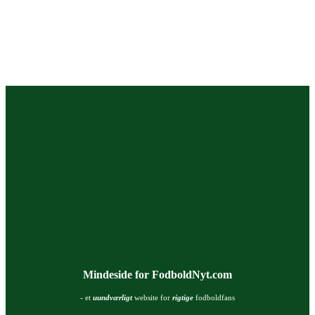
Mindeside for FodboldNyt.com
- et
uundværligt
website for
rigtige
fodboldfans