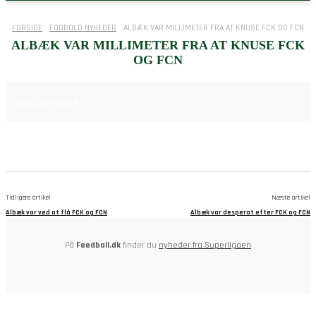
FORSIDE
FODBOLD NYHEDER
ALBÆK VAR MILLIMETER FRA AT KNUSE FCK OG FCN
ALBÆK VAR MILLIMETER FRA AT KNUSE FCK
OG FCN
15. APRIL 2025
FODBOLD NYHEDER
Tidligere artikel
Næste artikel
Albæk var ved at flå FCK og FCN
Albæk var desperat efter FCK og FCN
På
Feedball.dk
finder du
nyheder fra Superligaen