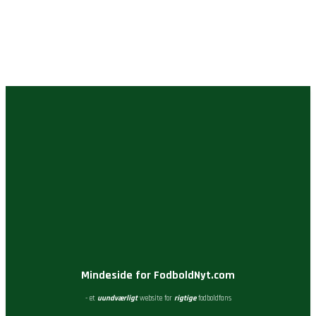
Mindeside for FodboldNyt.com
- et
uundværligt
website for
rigtige
fodboldfans