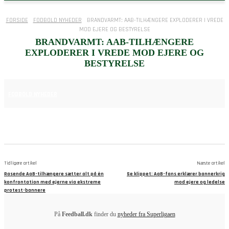
FORSIDE
FODBOLD NYHEDER
BRANDVARMT: AAB-TILHÆNGERE EXPLODERER I VREDE
MOD EJERE OG BESTYRELSE
BRANDVARMT: AAB-TILHÆNGERE
EXPLODERER I VREDE MOD EJERE OG
BESTYRELSE
24. MAJ 2025
FODBOLD NYHEDER
Tidligere artikel
Næste artikel
Rasende AaB-tilhængere sætter alt på én
Se klippet: AaB-fans erklærer bannerkrig
konfrontation med ejerne via ekstreme
mod ejere og ledelse
protest-bannere
På
Feedball.dk
finder du
nyheder fra Superligaen