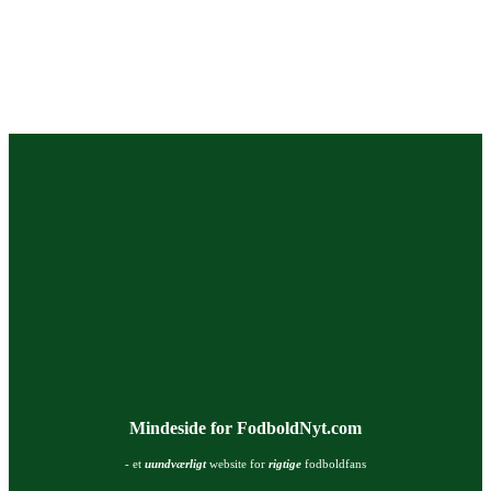
Mindeside for FodboldNyt.com
- et
uundværligt
website for
rigtige
fodboldfans