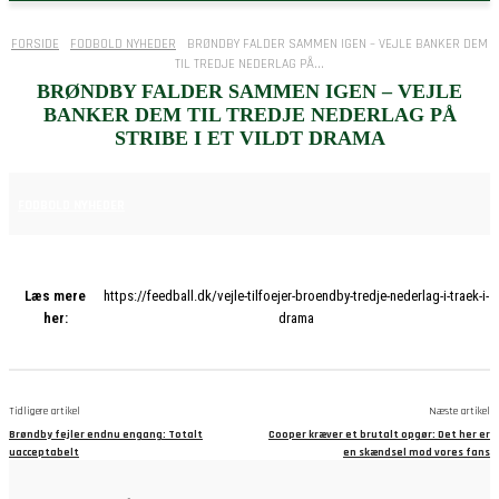
FORSIDE
FODBOLD NYHEDER
BRØNDBY FALDER SAMMEN IGEN – VEJLE BANKER DEM
TIL TREDJE NEDERLAG PÅ...
BRØNDBY FALDER SAMMEN IGEN – VEJLE
BANKER DEM TIL TREDJE NEDERLAG PÅ
STRIBE I ET VILDT DRAMA
8. DECEMBER 2025
FODBOLD NYHEDER
Læs mere
https://feedball.dk/vejle-tilfoejer-broendby-tredje-nederlag-i-traek-i-
her:
drama
Tidligere artikel
Næste artikel
Brøndby fejler endnu engang: Totalt
Cooper kræver et brutalt opgør: Det her er
uacceptabelt
en skændsel mod vores fans