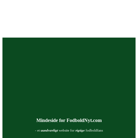
Mindeside for FodboldNyt.com
- et
uundværligt
website for
rigtige
fodboldfans