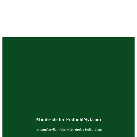
Mindeside for FodboldNyt.com
- et
uundværligt
website for
rigtige
fodboldfans