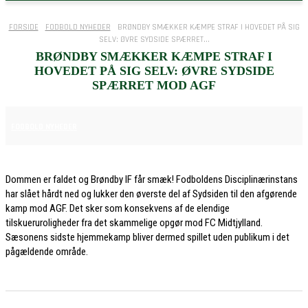
FORSIDE
FODBOLD NYHEDER
BRØNDBY SMÆKKER KÆMPE STRAF I HOVEDET PÅ SIG
SELV: ØVRE SYDSIDE SPÆRRET...
BRØNDBY SMÆKKER KÆMPE STRAF I
HOVEDET PÅ SIG SELV: ØVRE SYDSIDE
SPÆRRET MOD AGF
2. MAJ 2026
FODBOLD NYHEDER
Dommen er faldet og Brøndby IF får smæk! Fodboldens Disciplinærinstans
har slået hårdt ned og lukker den øverste del af Sydsiden til den afgørende
kamp mod AGF. Det sker som konsekvens af de elendige
tilskueruroligheder fra det skammelige opgør mod FC Midtjylland.
Sæsonens sidste hjemmekamp bliver dermed spillet uden publikum i det
pågældende område.