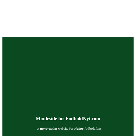
Mindeside for FodboldNyt.com
- et
uundværligt
website for
rigtige
fodboldfans