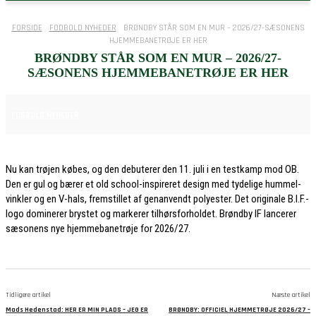
FORSIDE
FODBOLD NYHEDER
BRØNDBY STÅR SOM EN MUR – 2026/27-SÆSONENS
HJEMMEBANETRØJE ER HER
BRØNDBY STÅR SOM EN MUR – 2026/27-
SÆSONENS HJEMMEBANETRØJE ER HER
9. JULI 2026
FODBOLD NYHEDER
Nu kan trøjen købes, og den debuterer den 11. juli i en testkamp mod OB.
Den er gul og bærer et old school-inspireret design med tydelige hummel-
vinkler og en V-hals, fremstillet af genanvendt polyester. Det originale B.I.F.-
logo dominerer brystet og markerer tilhørsforholdet. Brøndby IF lancerer
sæsonens nye hjemmebanetrøje for 2026/27.
Tidligere artikel
Næste artikel
Mads Hedenstad: HER ER MIN PLADS – JEG ER
BRØNDBY: OFFICIEL HJEMMETRØJE 2026/27 –