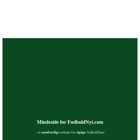
Mindeside for FodboldNyt.com
- et
uundværligt
website for
rigtige
fodboldfans