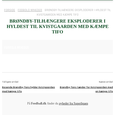
FORSIDE
FODBOLD NYHEDER
BRØNDBY-TILHÆNGERE EKSPLODERER I HYLDEST TIL
KVISTGAARDEN MED KÆMPE TIFO
BRØNDBY-TILHÆNGERE EKSPLODERER I
HYLDEST TIL KVISTGAARDEN MED KÆMPE
TIFO
25. MAJ 2025
FODBOLD NYHEDER
Tidligere artikel
Næste artikel
Rasende Brøndby-fans hylder Kvistgaarden
Brøndby-fans tænder for Kvistgaarden med
med kæmpe tifo
en kæmpe tifo
På
Feedball.dk
finder du
nyheder fra Superligaen