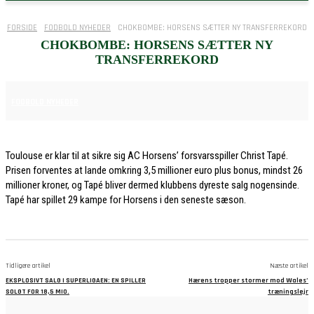
FORSIDE
FODBOLD NYHEDER
CHOKBOMBE: HORSENS SÆTTER NY TRANSFERREKORD
CHOKBOMBE: HORSENS SÆTTER NY
TRANSFERREKORD
6. JULI 2026
FODBOLD NYHEDER
Toulouse er klar til at sikre sig AC Horsens’ forsvarsspiller Christ Tapé.
Prisen forventes at lande omkring 3,5 millioner euro plus bonus, mindst 26
millioner kroner, og Tapé bliver dermed klubbens dyreste salg nogensinde.
Tapé har spillet 29 kampe for Horsens i den seneste sæson.
Tidligere artikel
Næste artikel
EKSPLOSIVT SALG I SUPERLIGAEN: EN SPILLER
Hærens tropper stormer mod Wales’
SOLGT FOR 18,5 MIO.
træningslejr