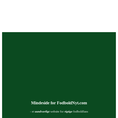
Mindeside for FodboldNyt.com
- et
uundværligt
website for
rigtige
fodboldfans