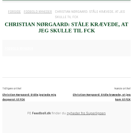
FORSIDE
FODBOLD NYHEDER
CHRISTIAN NØRGAARD: STÅLE KRÆVEDE, AT JEG
SKULLE TIL FCK
CHRISTIAN NØRGAARD: STÅLE KRÆVEDE, AT
JEG SKULLE TIL FCK
25. JUNI 2025
FODBOLD NYHEDER
Tidligere artikel
Næste artikel
Christian Nørgaard: Ståle jagtede mig
Christian Nørgaard: Ståle krævede, at jeg
desperat til FCK
kom til FCK
På
Feedball.dk
finder du
nyheder fra Superligaen