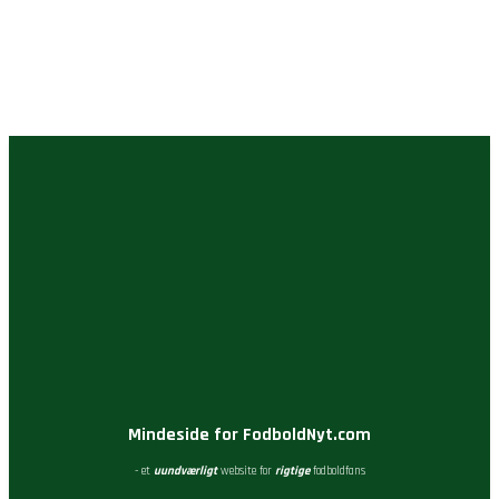
Mindeside for FodboldNyt.com
- et
uundværligt
website for
rigtige
fodboldfans