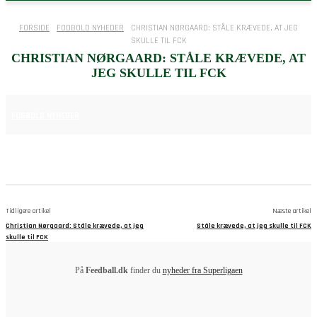
FORSIDE
FODBOLD NYHEDER
CHRISTIAN NØRGAARD: STÅLE KRÆVEDE, AT JEG
SKULLE TIL FCK
CHRISTIAN NØRGAARD: STÅLE KRÆVEDE, AT
JEG SKULLE TIL FCK
25. JUNI 2025
FODBOLD NYHEDER
Tidligere artikel
Næste artikel
Christian Nørgaard: Ståle krævede, at jeg
Ståle krævede, at jeg skulle til FCK
skulle til FCK
På
Feedball.dk
finder du
nyheder fra Superligaen