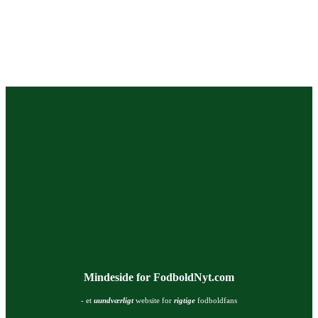
Mindeside for FodboldNyt.com
- et
uundværligt
website for
rigtige
fodboldfans