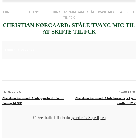
FORSIDE
FODBOLD NYHEDER
CHRISTIAN NØRGAARD: STÅLE TVANG MIG TIL AT SKIFTE
TIL FCK
CHRISTIAN NØRGAARD: STÅLE TVANG MIG TIL
AT SKIFTE TIL FCK
25. JUNI 2025
FODBOLD NYHEDER
Tidligere artikel
Næste artikel
Christian Nørgaard: Ståle gjorde alt for at
Christian Nørgaard: Ståle krævede, at jeg
få mig til FCK
skulle til FCK
På
Feedball.dk
finder du
nyheder fra Superligaen