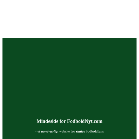
Mindeside for FodboldNyt.com
- et
uundværligt
website for
rigtige
fodboldfans