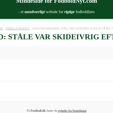
Mindeside for FodboldNyt.com
- et
uundværligt
website for
rigtige
fodboldfans
DE
FODBOLD NYHEDER
CHRISTIAN NØRGAARD: STÅLE VAR SKIDEIVRIG EFTER AT FÅ MIG T
 STÅLE VAR SKIDEIVRIG EFT
På
Feedball.dk
finder du
nyheder fra Superligaen