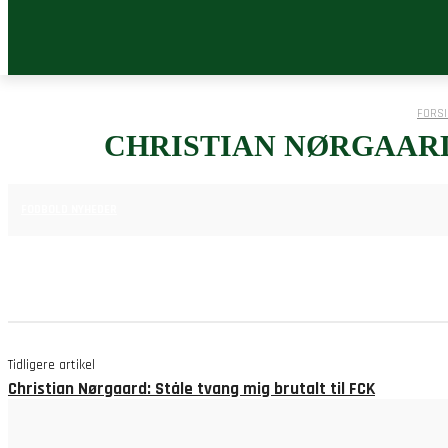
FORSI
CHRISTIAN NØRGAARD:
25. JUNI 2025
FODBOLD NYHEDER
Tidligere artikel
Christian Nørgaard: Ståle tvang mig brutalt til FCK