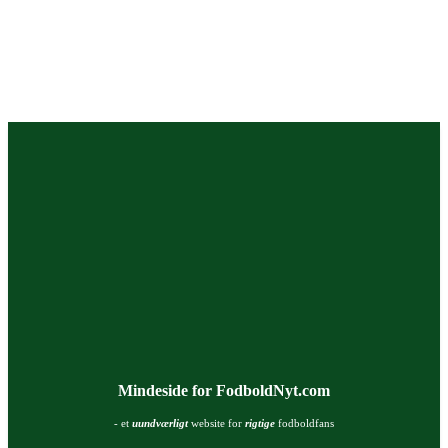
Mindeside for FodboldNyt.com
- et
uundværligt
website for
rigtige
fodboldfans