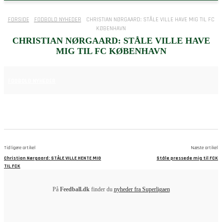
FORSIDE
FODBOLD NYHEDER
CHRISTIAN NØRGAARD: STÅLE VILLE HAVE MIG TIL FC
KØBENHAVN
CHRISTIAN NØRGAARD: STÅLE VILLE HAVE
MIG TIL FC KØBENHAVN
25. JUNI 2025
FODBOLD NYHEDER
Tidligere artikel
Næste artikel
Christian Nørgaard: STÅLE VILLE HENTE MIG
Ståle pressede mig til FCK
TIL FCK
På
Feedball.dk
finder du
nyheder fra Superligaen