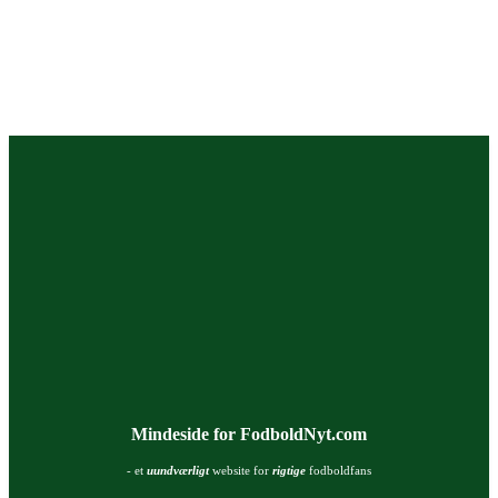
Mindeside for FodboldNyt.com
- et
uundværligt
website for
rigtige
fodboldfans