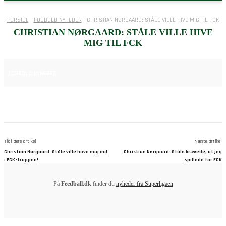
FORSIDE
FODBOLD NYHEDER
CHRISTIAN NØRGAARD: STÅLE VILLE HIVE MIG TIL FCK
CHRISTIAN NØRGAARD: STÅLE VILLE HIVE
MIG TIL FCK
25. JUNI 2025
FODBOLD NYHEDER
Tidligere artikel
Næste artikel
Christian Nørgaard: Ståle ville have mig ind
Christian Nørgaard: Ståle krævede, at jeg
i FCK-truppen!
spillede for FCK
På
Feedball.dk
finder du
nyheder fra Superligaen