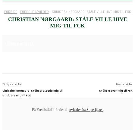
FORSIDE
FODBOLD NYHEDER
CHRISTIAN NØRGAARD: STÅLE VILLE HIVE MIG TIL FCK
CHRISTIAN NØRGAARD: STÅLE VILLE HIVE
MIG TIL FCK
25. JUNI 2025
FODBOLD NYHEDER
Tidligere artikel
Næste artikel
Christian Nørgaard: Ståle pressede mig til
Ståle kræver mig til FCK
at slutte mig til FCK
På
Feedball.dk
finder du
nyheder fra Superligaen