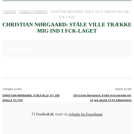
FORSIDE
FODBOLD NYHEDER
CHRISTIAN NØRGAARD: STÅLE VILLE TRÆKKE MIG IND I
FCK-LAGET
CHRISTIAN NØRGAARD: STÅLE VILLE TRÆKKE
MIG IND I FCK-LAGET
25. JUNI 2025
FODBOLD NYHEDER
Tidligere artikel
Næste artikel
CHRISTIAN NØRGAARD: STÅLE VILLE, AT JEG
Christian Nørgaard: Ståle insisterede på,
SKULLE TIL FCK
at jeg skulle til FC København
På
Feedball.dk
finder du
nyheder fra Superligaen