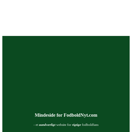
Mindeside for FodboldNyt.com
- et
uundværligt
website for
rigtige
fodboldfans