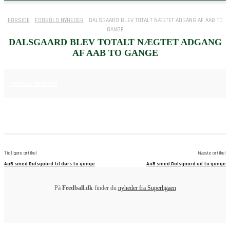
FORSIDE
FODBOLD NYHEDER
DALSGAARD BLEV TOTALT NÆGTET ADGANG AF AAB TO
GANGE
DALSGAARD BLEV TOTALT NÆGTET ADGANG
AF AAB TO GANGE
16. APRIL 2025
FODBOLD NYHEDER
Tidligere artikel
Næste artikel
AaB smed Dalsgaard til dørs to gange
AaB smed Dalsgaard ud to gange
På
Feedball.dk
finder du
nyheder fra Superligaen