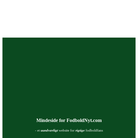
Mindeside for FodboldNyt.com
- et
uundværligt
website for
rigtige
fodboldfans