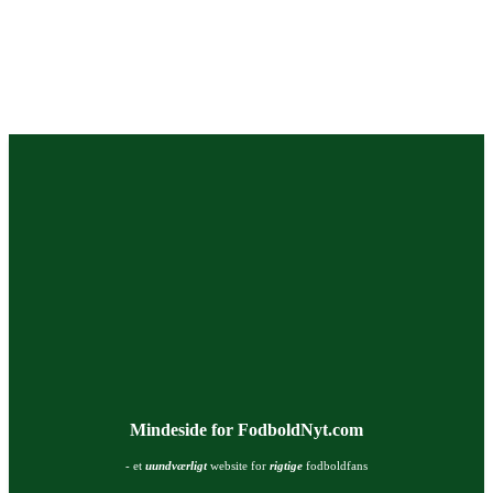
Mindeside for FodboldNyt.com
- et
uundværligt
website for
rigtige
fodboldfans