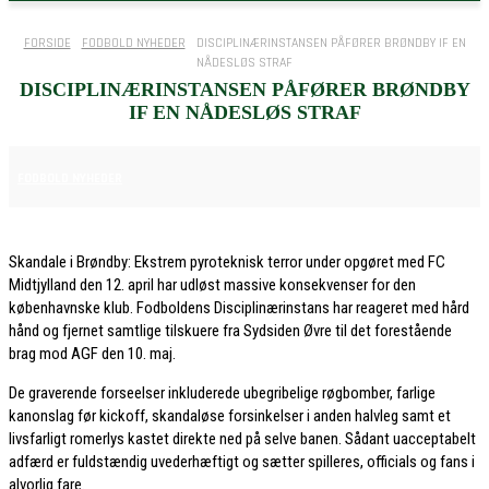
FORSIDE
FODBOLD NYHEDER
DISCIPLINÆRINSTANSEN PÅFØRER BRØNDBY IF EN
NÅDESLØS STRAF
DISCIPLINÆRINSTANSEN PÅFØRER BRØNDBY
IF EN NÅDESLØS STRAF
2. MAJ 2026
FODBOLD NYHEDER
Skandale i Brøndby: Ekstrem pyroteknisk terror under opgøret med FC
Midtjylland den 12. april har udløst massive konsekvenser for den
københavnske klub. Fodboldens Disciplinærinstans har reageret med hård
hånd og fjernet samtlige tilskuere fra Sydsiden Øvre til det forestående
brag mod AGF den 10. maj.
De graverende forseelser inkluderede ubegribelige røgbomber, farlige
kanonslag før kickoff, skandaløse forsinkelser i anden halvleg samt et
livsfarligt romerlys kastet direkte ned på selve banen. Sådant uacceptabelt
adfærd er fuldstændig uvederhæftigt og sætter spilleres, officials og fans i
alvorlig fare.