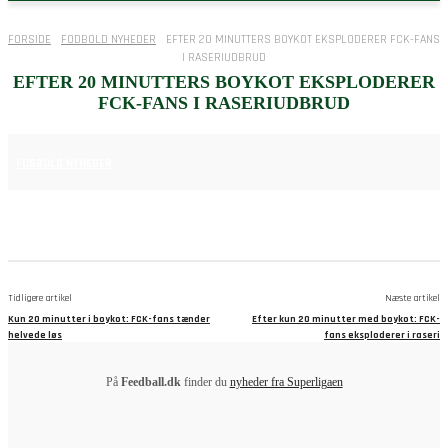
FORSIDE
FODBOLD NYHEDER
EFTER 20 MINUTTERS BOYKOT EKSPLODERER FCK-FANS
I RASERIUDBRUD
EFTER 20 MINUTTERS BOYKOT EKSPLODERER
FCK-FANS I RASERIUDBRUD
29. MAJ 2025
FODBOLD NYHEDER
Tidligere artikel
Næste artikel
Kun 20 minutter i boykot: FCK-fans tænder
Efter kun 20 minutter med boykot: FCK-
helvede løs
fans eksploderer i raseri
På
Feedball.dk
finder du
nyheder fra Superligaen