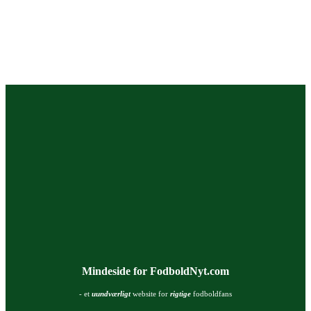
Mindeside for FodboldNyt.com
- et
uundværligt
website for
rigtige
fodboldfans