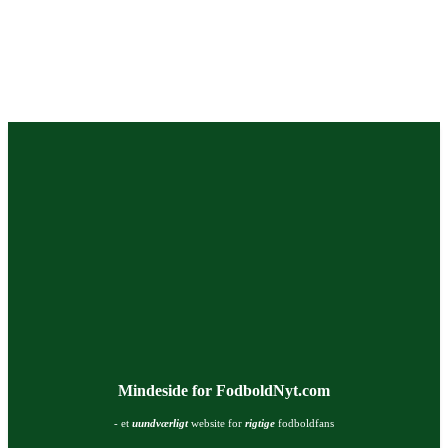
Mindeside for FodboldNyt.com
- et
uundværligt
website for
rigtige
fodboldfans