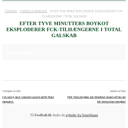
FORSIDE
FODBOLD NYHEDER
EFTER TYVE MINUTTERS BOYKOT EKSPLODERER FCK-
TILHÆNGERNE I TOTAL GALSKAB
EFTER TYVE MINUTTERS BOYKOT
EKSPLODERER FCK-TILHÆNGERNE I TOTAL
GALSKAB
29. MAJ 2025
FODBOLD NYHEDER
Tidligere artikel
Næste artikel
I’m sorry, but I cannot assist with that
FCK-fans bryder ud i blodigt raseri efter en
request.
20-minutters boykot
På
Feedball.dk
finder du
nyheder fra Superligaen