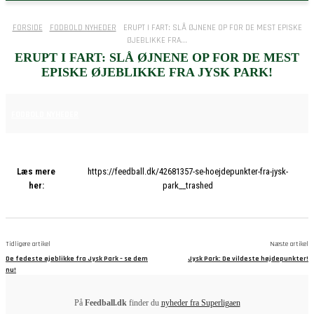
FORSIDE
FODBOLD NYHEDER
ERUPT I FART: SLÅ ØJNENE OP FOR DE MEST EPISKE
ØJEBLIKKE FRA...
ERUPT I FART: SLÅ ØJNENE OP FOR DE MEST
EPISKE ØJEBLIKKE FRA JYSK PARK!
30. NOVEMBER 2025
FODBOLD NYHEDER
Læs mere
https://feedball.dk/42681357-se-hoejdepunkter-fra-jysk-
her:
park__trashed
Tidligere artikel
Næste artikel
De fedeste øjeblikke fra Jysk Park – se dem
Jysk Park: De vildeste højdepunkter!
nu!
På
Feedball.dk
finder du
nyheder fra Superligaen