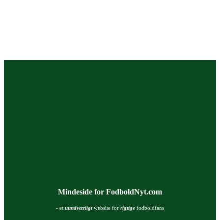
Mindeside for FodboldNyt.com
- et
uundværligt
website for
rigtige
fodboldfans