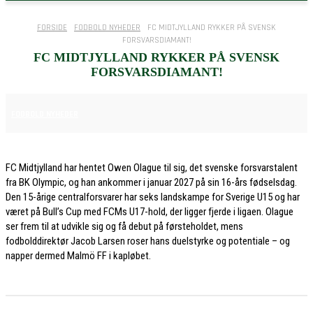
FORSIDE
FODBOLD NYHEDER
FC MIDTJYLLAND RYKKER PÅ SVENSK
FORSVARSDIAMANT!
FC MIDTJYLLAND RYKKER PÅ SVENSK
FORSVARSDIAMANT!
4. MARTS 2026
FODBOLD NYHEDER
FC Midtjylland har hentet Owen Olague til sig, det svenske forsvarstalent
fra BK Olympic, og han ankommer i januar 2027 på sin 16-års fødselsdag.
Den 15-årige centralforsvarer har seks landskampe for Sverige U15 og har
været på Bull’s Cup med FCMs U17-hold, der ligger fjerde i ligaen. Olague
ser frem til at udvikle sig og få debut på førsteholdet, mens
fodbolddirektør Jacob Larsen roser hans duelstyrke og potentiale – og
napper dermed Malmö FF i kapløbet.