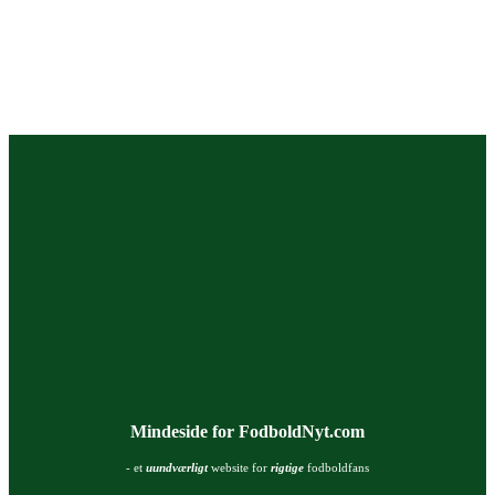
Mindeside for FodboldNyt.com
- et
uundværligt
website for
rigtige
fodboldfans