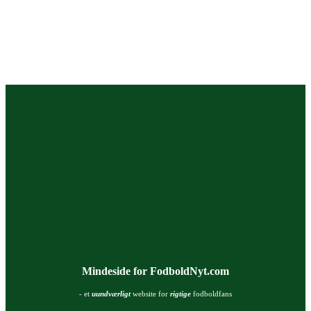
Mindeside for FodboldNyt.com
- et
uundværligt
website for
rigtige
fodboldfans