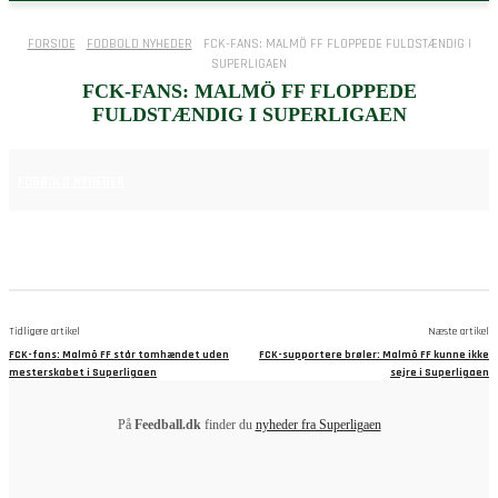
FORSIDE
FODBOLD NYHEDER
FCK-FANS: MALMÖ FF FLOPPEDE FULDSTÆNDIG I
SUPERLIGAEN
FCK-FANS: MALMÖ FF FLOPPEDE
FULDSTÆNDIG I SUPERLIGAEN
11. AUGUST 2025
FODBOLD NYHEDER
Tidligere artikel
Næste artikel
FCK-fans: Malmö FF står tomhændet uden
FCK-supportere brøler: Malmö FF kunne ikke
mesterskabet i Superligaen
sejre i Superligaen
På
Feedball.dk
finder du
nyheder fra Superligaen