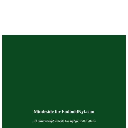
Mindeside for FodboldNyt.com
- et
uundværligt
website for
rigtige
fodboldfans