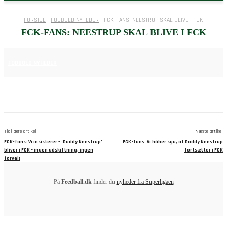
FORSIDE
FODBOLD NYHEDER
FCK-FANS: NEESTRUP SKAL BLIVE I FCK
FCK-FANS: NEESTRUP SKAL BLIVE I FCK
29. MAJ 2025
FODBOLD NYHEDER
Tidligere artikel
Næste artikel
FCK-fans: Vi insisterer – ‘Daddy Neestrup’
FCK-fans: Vi håber sgu, at Daddy Neestrup
bliver i FCK – ingen udskiftning, ingen
fortsætter i FCK
farvel!
På
Feedball.dk
finder du
nyheder fra Superligaen