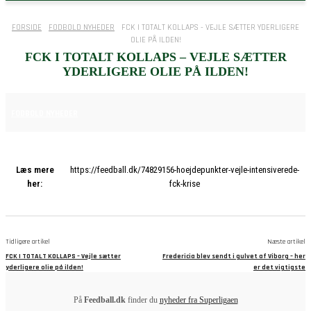
FORSIDE
FODBOLD NYHEDER
FCK I TOTALT KOLLAPS - VEJLE SÆTTER YDERLIGERE
OLIE PÅ ILDEN!
FCK I TOTALT KOLLAPS – VEJLE SÆTTER
YDERLIGERE OLIE PÅ ILDEN!
9. NOVEMBER 2025
FODBOLD NYHEDER
Læs mere
https://feedball.dk/74829156-hoejdepunkter-vejle-intensiverede-
her:
fck-krise
Tidligere artikel
Næste artikel
FCK I TOTALT KOLLAPS – Vejle sætter
Fredericia blev sendt i gulvet af Viborg – her
yderligere olie på ilden!
er det vigtigste
På
Feedball.dk
finder du
nyheder fra Superligaen