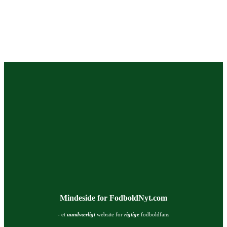
Mindeside for FodboldNyt.com
- et
uundværligt
website for
rigtige
fodboldfans