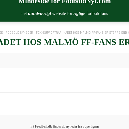
Mindeside for FodboldNyt.com
- et
uundværligt
website for
rigtige
fodboldfans
DE
FODBOLD NYHEDER
FCK-SUPPORTRAR: HADET HOS MALMÖ FF-FANS ER STØRRE END 
ADET HOS MALMÖ FF-FANS ER
På
Feedball.dk
finder du
nyheder fra Superligaen