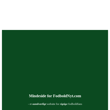
Mindeside for FodboldNyt.com
- et
uundværligt
website for
rigtige
fodboldfans