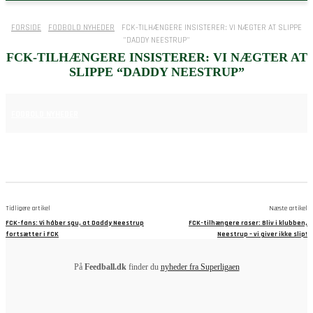
FORSIDE
FODBOLD NYHEDER
FCK-TILHÆNGERE INSISTERER: VI NÆGTER AT SLIPPE
"DADDY NEESTRUP"
FCK-TILHÆNGERE INSISTERER: VI NÆGTER AT
SLIPPE “DADDY NEESTRUP”
29. MAJ 2025
FODBOLD NYHEDER
Tidligere artikel
Næste artikel
FCK-fans: Vi håber sgu, at Daddy Neestrup
FCK-tilhængere raser: Bliv i klubben,
fortsætter i FCK
Neestrup – vi giver ikke slip!
På
Feedball.dk
finder du
nyheder fra Superligaen