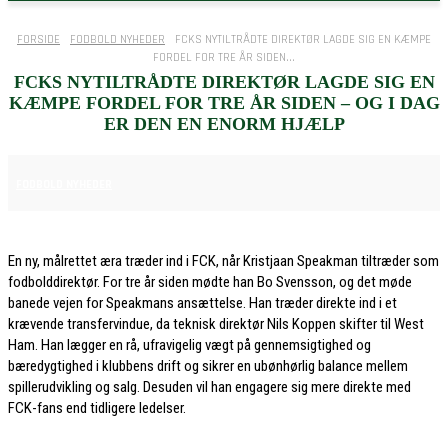
FORSIDE
FODBOLD NYHEDER
FCKS NYTILTRÅDTE DIREKTØR LAGDE SIG EN KÆMPE
FORDEL FOR TRE ÅR SIDEN...
FCKS NYTILTRÅDTE DIREKTØR LAGDE SIG EN
KÆMPE FORDEL FOR TRE ÅR SIDEN – OG I DAG
ER DEN EN ENORM HJÆLP
7. JULI 2026
FODBOLD NYHEDER
En ny, målrettet æra træder ind i FCK, når Kristjaan Speakman tiltræder som
fodbolddirektør. For tre år siden mødte han Bo Svensson, og det møde
banede vejen for Speakmans ansættelse. Han træder direkte ind i et
krævende transfervindue, da teknisk direktør Nils Koppen skifter til West
Ham. Han lægger en rå, ufravigelig vægt på gennemsigtighed og
bæredygtighed i klubbens drift og sikrer en ubønhørlig balance mellem
spillerudvikling og salg. Desuden vil han engagere sig mere direkte med
FCK-fans end tidligere ledelser.