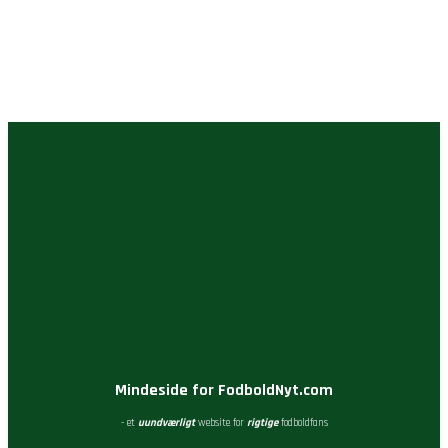
Mindeside for FodboldNyt.com
- et
uundværligt
website for
rigtige
fodboldfans