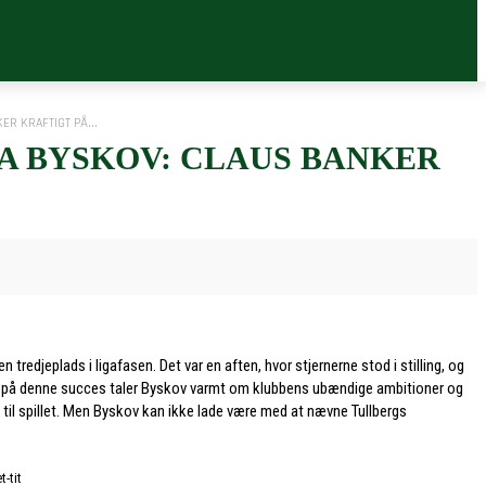
R KRAFTIGT PÅ...
A BYSKOV: CLAUS BANKER
redjeplads i ligafasen. Det var en aften, hvor stjernerne stod i stilling, og
det på denne succes taler Byskov varmt om klubbens ubændige ambitioner og
d til spillet. Men Byskov kan ikke lade være med at nævne Tullbergs
-tit