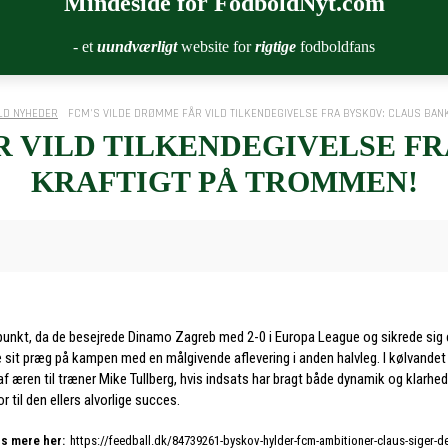
Mindeside for FodboldNyt.com
- et
uundværligt
website for
rigtige
fodboldfans
LD NYHEDER
FCM'S VILDE DRØMME FÅR VILD TILKENDEGIVELSE FRA BYSKOV: CLAUS BANKE
R VILD TILKENDEGIVELSE FR
KRAFTIGT PÅ TROMMEN!
unkt, da de besejrede Dinamo Zagreb med 2-0 i Europa League og sikrede sig en t
tte sit præg på kampen med en målgivende aflevering i anden halvleg. I kølvan
af æren til træner Mike Tullberg, hvis indsats har bragt både dynamik og klarhe
r til den ellers alvorlige succes.
s mere her:
https://feedball.dk/84739261-byskov-hylder-fcm-ambitioner-claus-siger-det