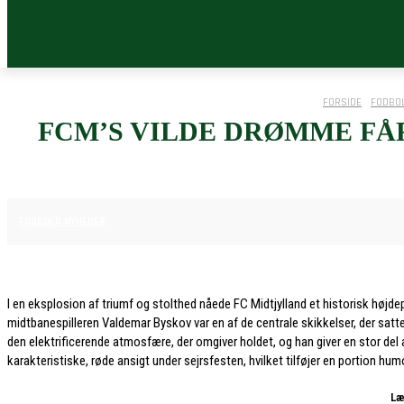
FORSIDE
FODBO
FCM’S VILDE DRØMME FÅ
29. JANUAR 2026
FODBOLD NYHEDER
I en eksplosion af triumf og stolthed nåede FC Midtjylland et historisk højdep
midtbanespilleren Valdemar Byskov var en af de centrale skikkelser, der sa
den elektrificerende atmosfære, der omgiver holdet, og han giver en stor del 
karakteristiske, røde ansigt under sejrsfesten, hvilket tilføjer en portion humo
Læ