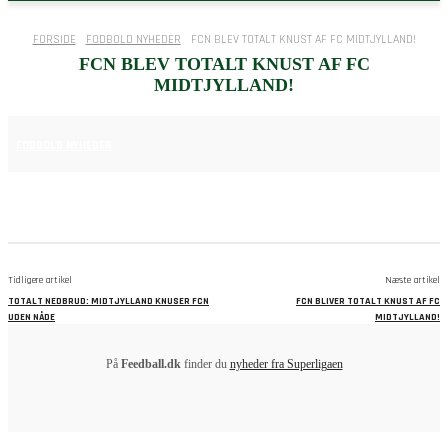
FORSIDE
FODBOLD NYHEDER
FCN BLEV TOTALT KNUST AF FC MIDTJYLLAND!
FCN BLEV TOTALT KNUST AF FC
MIDTJYLLAND!
30. NOVEMBER 2025
FODBOLD NYHEDER
Tidligere artikel
Næste artikel
TOTALT NEDBRUD: MIDTJYLLAND KNUSER FCN
FCN BLIVER TOTALT KNUST AF FC
UDEN NÅDE
MIDTJYLLAND!
På
Feedball.dk
finder du
nyheder fra Superligaen