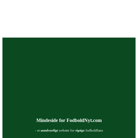
Mindeside for FodboldNyt.com
- et
uundværligt
website for
rigtige
fodboldfans