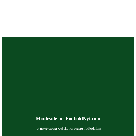
Mindeside for FodboldNyt.com
- et
uundværligt
website for
rigtige
fodboldfans