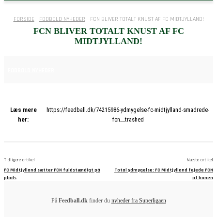
FORSIDE
FODBOLD NYHEDER
FCN BLIVER TOTALT KNUST AF FC MIDTJYLLAND!
FCN BLIVER TOTALT KNUST AF FC
MIDTJYLLAND!
30. NOVEMBER 2025
FODBOLD NYHEDER
Læs mere
https://feedball.dk/74215986-ydmygelse-fc-midtjylland-smadrede-
her:
fcn__trashed
Tidligere artikel
Næste artikel
FC Midtjylland sætter FCN fuldstændigt på
Total ydmygelse: FC Midtjylland fejede FCN
plads
af banen
På
Feedball.dk
finder du
nyheder fra Superligaen