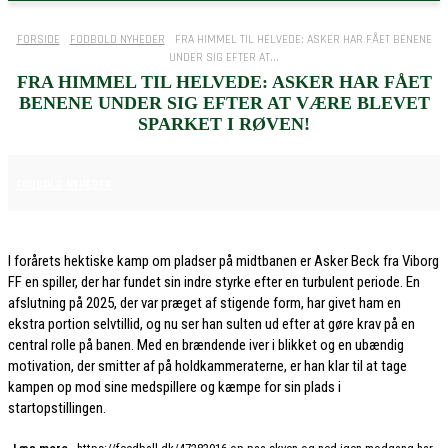
FORSIDE
FODBOLD NYHEDER
FRA HIMMEL TIL HELVEDE: ASKER HAR FÅET BENENE
UNDER SIG EFTER AT...
FRA HIMMEL TIL HELVEDE: ASKER HAR FÅET
BENENE UNDER SIG EFTER AT VÆRE BLEVET
SPARKET I RØVEN!
27. JANUAR 2026
FODBOLD NYHEDER
I forårets hektiske kamp om pladser på midtbanen er Asker Beck fra Viborg
FF en spiller, der har fundet sin indre styrke efter en turbulent periode. En
afslutning på 2025, der var præget af stigende form, har givet ham en
ekstra portion selvtillid, og nu ser han sulten ud efter at gøre krav på en
central rolle på banen. Med en brændende iver i blikket og en ubændig
motivation, der smitter af på holdkammeraterne, er han klar til at tage
kampen op mod sine medspillere og kæmpe for sin plads i
startopstillingen.