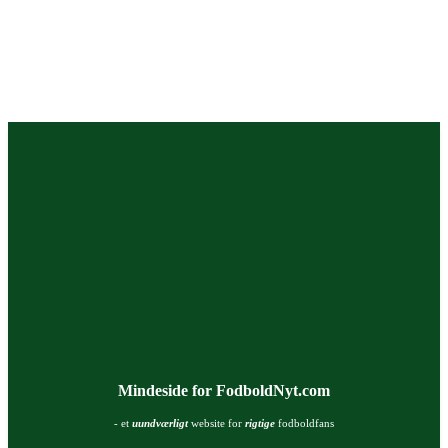
Mindeside for FodboldNyt.com
- et
uundværligt
website for
rigtige
fodboldfans