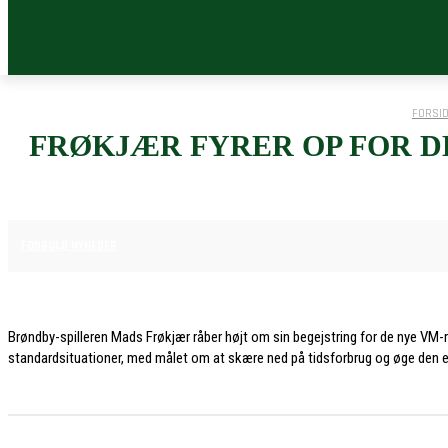
FORSI
FRØKJÆR FYRER OP FOR D
7. JULI 2026
FODBOLD NYHEDER
Brøndby-spilleren Mads Frøkjær råber højt om sin begejstring for de nye VM
standardsituationer, med målet om at skære ned på tidsforbrug og øge den effe