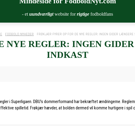
Mindeside for FodboldNyt.com
- et
uundværligt
website for
rigtige
fodboldfans
DE
FODBOLD NYHEDER
FRØKJÆR FYRER OP FOR DE NYE REGLER: INGEN GIDER LÆNGERE S
E NYE REGLER: INGEN GIDER
INDKAST
-regler i Superligaen. DBU’s dommerformand har bekræftet ændringerne. Reglern
ktive spilletid. Frøkjær hævder, at bolden dermed vil komme hurtigere i spil o