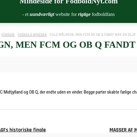
Mindeside for FodboldNyt.com
- et
uundværligt
website for
rigtige
fodboldfans
FORSIDE
FODBOLD NYHEDER
FULD MÅLREGN, MEN FCM OG OB Q FANDT IKKE EN SEJR
N, MEN FCM OG OB Q FANDT 
 Midtjylland og OB Q, der endte uden en vinder. Begge parter skabte farlige ch
Fs historiske finale
MASSER AF M