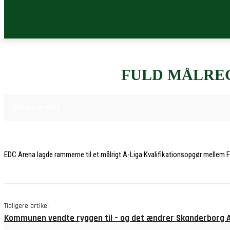
FULD MÅLREG
30. MAJ 2026
FODBOLD NYHEDER
EDC Arena lagde rammerne til et målrigt A-Liga Kvalifikationsopgør mellem FC
Tidligere artikel
Kommunen vendte ryggen til – og det ændrer Skanderborg AG