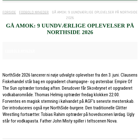
FORSIDE
FODBOLD NYHEDER
GÅ AMOK: 9 UUNDVÆRLIGE OPLEVELSER PÅ NORTHSIDE
2026
GÅ AMOK: 9 UUNDVÆRLIGE OPLEVELSER PÅ
NORTHSIDE 2026
3. JUNI 2026
FODBOLD NYHEDER
NorthSide 2026 lancerer ni nøje udvalgte oplevelser fra den 3. juni. Clausens
Fiskehandel står bag en opgraderet champagne- og østersbar. Empire Of
The Sun optræder torsdag aften. Derudover får Skovbrynet et opgraderet
vodkabarområde. Thomas Helmig optræder fredag klokken 22:00.
Forventes en magisk stemning i kølvandet på AGF’s seneste mesterskab.
Der introduceres også nye NorthSide-burgere. Den traditionelle Glitter
Wrestling fortsætter. Tobias Rahim optræder på hovedscenen lørdag. Ugly
står for vodkapasta. Father John Misty spiller i teltscenen Nova.