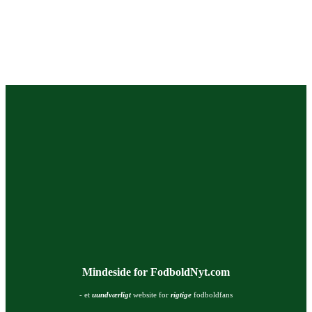
Mindeside for FodboldNyt.com
- et
uundværligt
website for
rigtige
fodboldfans