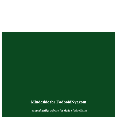
Mindeside for FodboldNyt.com
- et
uundværligt
website for
rigtige
fodboldfans