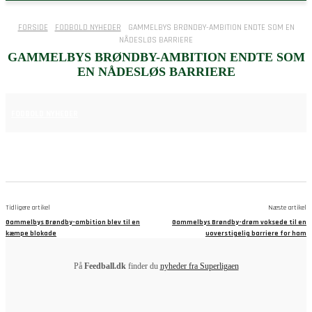
FORSIDE
FODBOLD NYHEDER
GAMMELBYS BRØNDBY-AMBITION ENDTE SOM EN
NÅDESLØS BARRIERE
GAMMELBYS BRØNDBY-AMBITION ENDTE SOM
EN NÅDESLØS BARRIERE
2. JULI 2025
FODBOLD NYHEDER
Tidligere artikel
Næste artikel
Gammelbys Brøndby-ambition blev til en
Gammelbys Brøndby-drøm voksede til en
kæmpe blokade
uoverstigelig barriere for ham
På
Feedball.dk
finder du
nyheder fra Superligaen