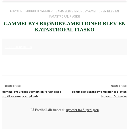
FORSIDE
FODBOLD NYHEDER
GAMMELBYS BRØNDBY-AMBITIONER BLEV EN
KATASTROFAL FIASKO
GAMMELBYS BRØNDBY-AMBITIONER BLEV EN
KATASTROFAL FIASKO
2. JULI 2025
FODBOLD NYHEDER
Tidligere artikel
Næste artikel
Gammelbys Brøndby-ambition forvandlede
Gammelbys Brøndby-ambitioner blev en
sig til en kæmpe stopklods
katastrofal fiasko
På
Feedball.dk
finder du
nyheder fra Superligaen