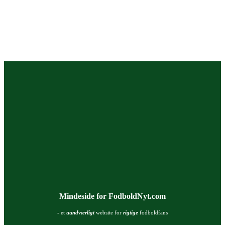
Mindeside for FodboldNyt.com
- et
uundværligt
website for
rigtige
fodboldfans