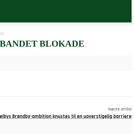
ADE
RBANDET BLOKADE
Næste artikel
bys Brøndby-ambition knustes til en uoverstigelig barriere