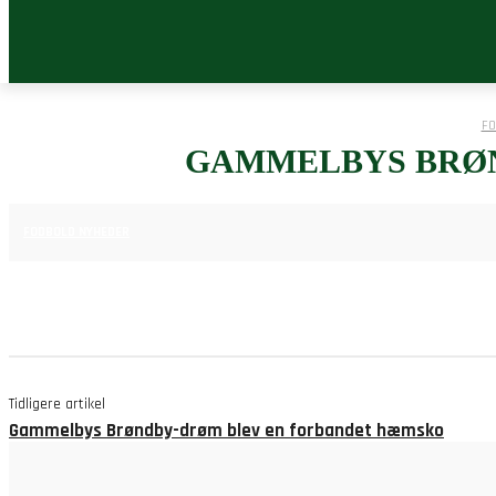
FO
GAMMELBYS BRØN
2. JULI 2025
FODBOLD NYHEDER
Tidligere artikel
Gammelbys Brøndby-drøm blev en forbandet hæmsko