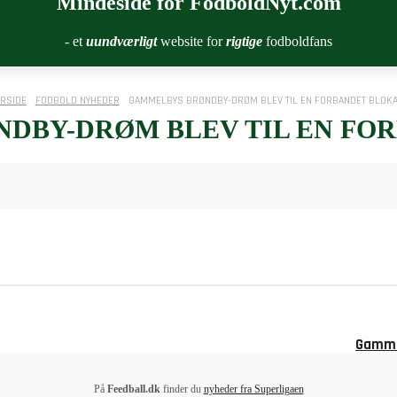
Mindeside for FodboldNyt.com
- et
uundværligt
website for
rigtige
fodboldfans
RSIDE
FODBOLD NYHEDER
GAMMELBYS BRØNDBY-DRØM BLEV TIL EN FORBANDET BLOK
DBY-DRØM BLEV TIL EN FO
Gammel
På
Feedball.dk
finder du
nyheder fra Superligaen